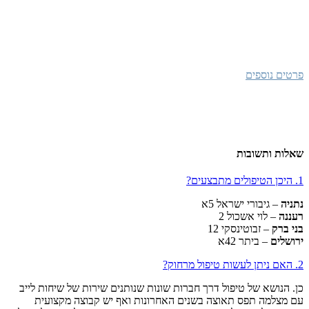
התשובה הכי פשוטה וישרה היא שהלוגותרפיה עוזרת לכול מי שיכול לנהל
שיחה, לשחק לצייר או לתקשר.
זה כולל ילדים, בני נוער, מבוגרים וקשישים. זה כולל רווקים, נשואים,
פרודים וגרושים. זה כולל רופאים, עורכי דין, נהגים, מטפלות ועקרות בית.
פרטים נוספים
שאלות ותשובות
1. היכן הטיפולים מתבצעים?
נתניה
– גיבורי ישראל 5א
רעננה
– לוי אשכול 2
בני ברק
– זבוטינסקי 12
ירושלים
– ביתר 42א
2. האם ניתן לעשות טיפול מרחוק?
כן. הנושא של טיפול דרך חברות שונות שנותנים שירות של שיחות לייב
עם מצלמה תפס תאוצה בשנים האחרונות ואף יש קבוצה מקצועית