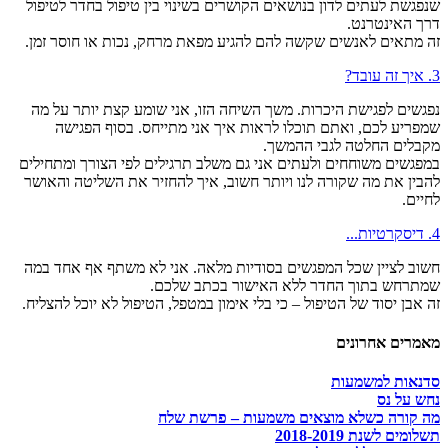
שנפגשת לעתים לדון בנושאים הקושרים בשינוי בין טיפול בחדר לטיפול
דרך האינטרנט.
זה מתאים לאנשים שקשה להם להגיע מפאת מרחק, נכות או חוסר זמן.
3. איך זה עובד?
נפגשים לפגישת היכרות. משך השיחה הזו, אני שומע קצת יותר על מה
שמפריע לכם, ואתם תוכלו לראות איך אני מתייחס. בסוף הפגישה
מקבלים החלטה לגבי ההמשך.
במפגשים משוחחים ולעתים אני גם משלב תרגילים לפי הצורך ומתחילים
להבין את מה שקורה לנו ויותר חשוב, איך להחזיר את השליטה והאושר
לחיים.
4. דיסקרטיות...
חשוב לציין שכל המפגשים בסודיות מלאה. אני לא משתף אף אחד במה
שמתרחש בתוך החדר ללא האישור בכתב שלכם.
זה אבן יסוד של הטיפול – כי בלי אימון במטפל, הטיפול לא יוכל להצליח.
מאמרים אחרונים
סדנאות למשמעות
נחש על נס
מה קורה כשלא מוצאים משמעות – פרשת שלח
תשלומים לשנת 2018-2019