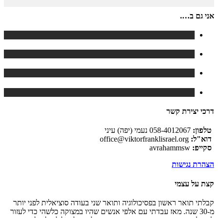
אני גם ב….
דרכי יצירת קשר
טלפון:
058-4012067 נעמי (יפה) עיני
דוא"ל:
office@viktorfranklisrael.org
סקייפ:
avrahammsw
הצהרת נגישות
קצת על עצמי
קבלתי תואר ראשון בפסיכולוגיה ותואר שני בעודה סוציאלית לפני יותר
מ-30 שנה. מאז עבדתי עם אלפי אנשים שהיו במצוקה כלשהי כדי לעזור