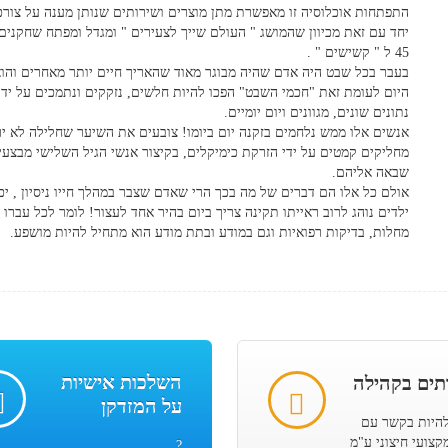
התפתחות אוכלוסיה זו מאפשרת מתן מוצרים ושירותים שנותן מענה על צורכי
45 ל " קשישים " .
בעבר בכל שבט היה אדם שהיה מבוגר מאוד שהאריך חיים יותר מאחרים והוא
היום לעומת זאת "חכמי השבט" הפכו להיות חלשים, נזקקים ונתמכים על ידי
נתונים שונים, מגוונים ויום יומיים.
אנשים אלו ממש נלחמים בזקנה יום ביומו! צובעים את השיער שחלילה לא י
מחליקים קמטים על ידי הזרקת כימיקלים, בקיצור אנשי הגיל השלישי מבצעי
שבאה אליהם.
אולם כל אלו הם דברים של מה בכך הרי שאדם שצבר במהלך חייו ניסיון , יכול
מחלות, בדיקות רפואיות וגם במודע ובתת מודע הוא מתחיל להיות מושפע.
השלכות אישיות
תים בקהילה
על המזדקן
להיות בקשר עם
קצועי חיצוני ע"מ
?