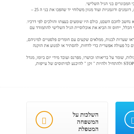
 המבוגרים בני הגיל השלישי.
יחד עם זאת מכיוון שהמושג " העולם שייך לצעירים " ומגדל ומפתח שחקנים, דוגמנים ודוגמניות ועוד מגוון משלוחי יד שהפכו את בני ה 25 –
 נחשב לחכם השבט, כולם היו שומעים בעצתו והולכים לפי דרכיו.
 הכלל, ייחוס זה הביא את אוכלוסיית הגיל השלישי להתמודד עם
ראו שערות לבנות, ממלאים שקעים עם חומרים פלסטיים למיניהם,
ם כל פעולה אפשרית כדי לדחות, להסתיר או למנוע את הזקנה
ות, שומר על בריאותו וכושרו, מפרנס ועובד מידי יום ביומו, מגדל
ילדים נוהג לרוב ראייתו תקינה צריך ביום בהיר אחד לעצור! לומר לכל עברו STOP ולהתחיל ולהיות " זקן " להיכנע למיתוסים של עייפות,
השלכות על
המשפחה
המטפלת