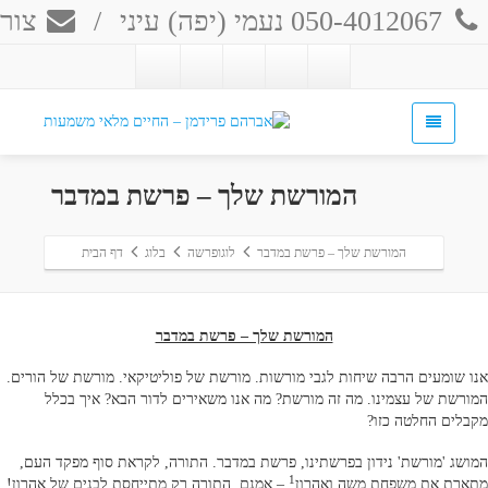
050-4012067 נעמי (יפה) עיני
/
צור 
המורשת שלך – פרשת במדבר
המורשת שלך – פרשת במדבר
לוגופרשה
בלוג
דף הבית
המורשת שלך – פרשת במדבר
אנו שומעים הרבה שיחות לגבי מורשות. מורשת של פוליטיקאי. מורשת של הורים.
המורשת של עצמינו. מה זה מורשת? מה אנו משאירים לדור הבא? איך בכלל
מקבלים החלטה כזו?
המושג 'מורשת' נידון בפרשתינו, פרשת במדבר. התורה, לקראת סוף מפקד העם,
1
מתארת את משפחת משה ואהרון
– אמנם, התורה רק מתייחסת לבנים של אהרון!