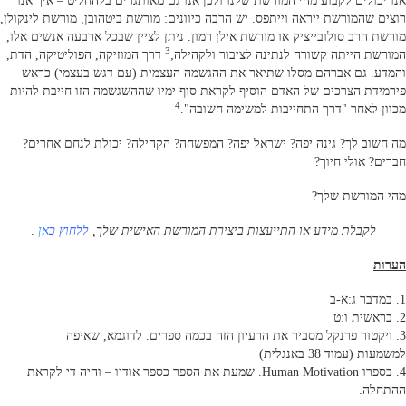
אנו יכולים לקבוע מהי המורשת שלנו ולכן אנו גם מאותגרים בלהחליט – איך אנו
רוצים שהמורשת ייראה וייתפס. יש הרבה כיוונים: מורשת ביטהובן, מורשת לינקולן,
מורשת הרב סולובייציק או מורשת אילן רמון. ניתן לציין שבכל ארבעה אנשים אלו,
3
המורשת הייתה קשורה לנתינה לציבור ולקהילה;
דרך המוזיקה, הפוליטיקה, הדת,
והמדע. גם אברהם מסלו שתיאר את ההגשמה העצמית (עם דגש בעצמי) כראש
פירמידת הצרכים של האדם הוסיף לקראת סוף ימיו שההשגשמה הזו חייבת להיות
4
מכוון לאחר "דרך התחייבות למשימה חשובה".
מה חשוב לך? גינה יפה? ישראל יפה? המפשחה? הקהילה? יכולת לנחם אחרים?
חברים? אולי חיוך?
מהי המורשת שלך?
לקבלת מידע או התייעצות ביצירת המורשת האישית שלך,
ללחוץ כא
ן
.
הערות
1. במדבר ג:א-ב
2. בראשית ו:ט
3. ויקטור פרנקל מסביר את הרעיון הזה בכמה ספרים. לדוגמא, שאיפה
למשמעות (עמוד 38 באנגלית)
4. בספרו Human Motivation. שמעת את הספר כספר אודיו – והיה די לקראת
ההתחלה.