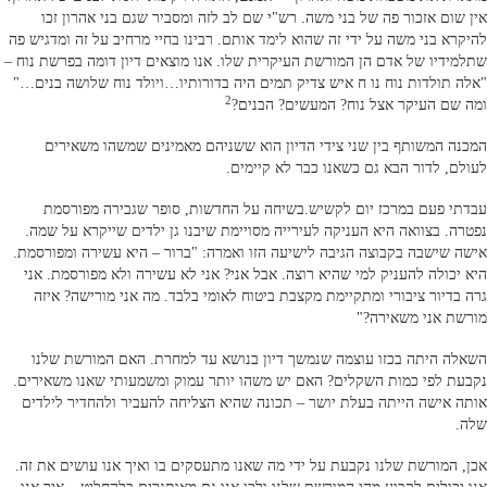
אין שום אזכור פה של בני משה. רש"י שם לב לזה ומסביר שגם בני אהרון זכו
להיקרא בני משה על ידי זה שהוא לימד אותם. רבינו בחיי מרחיב על זה ומדגיש פה
שתלמידיו של אדם הן המורשת העיקרית שלו. אנו מוצאים דיון דומה בפרשת נוח –
"אלה תולדות נוח נו ח איש צדיק תמים היה בדורותיו…ויולד נוח שלושה בנים…"
2
ומה שם העיקר אצל נוח? המעשים? הבנים?
המכנה המשותף בין שני צידי הדיון הוא ששניהם מאמינים שמשהו משאירים
לעולם, לדור הבא גם כשאנו כבר לא קיימים.
עבדתי פעם במרכז יום לקשיש.בשיחה על החדשות, סופר שגבירה מפורסמת
נפטרה. בצוואה היא העניקה לעירייה מסויימת שיבנו גן ילדים שייקרא על שמה.
אישה שישבה בקבוצה הגיבה לישיעה הזו ואמרה: "ברור – היא עשירה ומפורסמת.
היא יכולה להעניק למי שהיא רוצה. אבל אני? אני לא עשירה ולא מפורסמת. אני
גרה בדיור ציבורי ומתקיימת מקצבת ביטוח לאומי בלבד. מה אני מורישה? איזה
מורשת אני משאירה?"
השאלה היתה בכזו עוצמה שנמשך דיון בנושא עד למחרת. האם המורשת שלנו
נקבעת לפי כמות השקלים? האם יש משהו יותר עמוק ומשמעותי שאנו משאירים.
אותה אישה הייתה בעלת יושר – תכונה שהיא הצליחה להעביר ולהחדיר לילדים
שלה.
אכן, המורשת שלנו נקבעת על ידי מה שאנו מתעסקים בו ואיך אנו עושים את זה.