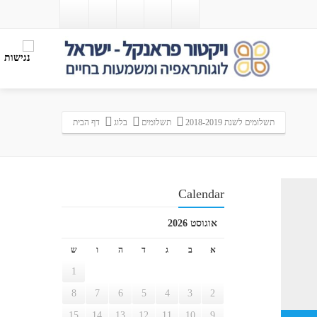
תשלומים לשנת 2018-2019
תשלומים
בלוג
דף הבית
Calendar
אוגוסט 2026
א
ב
ג
ד
ה
ו
ש
1
8
7
6
5
4
3
2
15
14
13
12
11
10
9