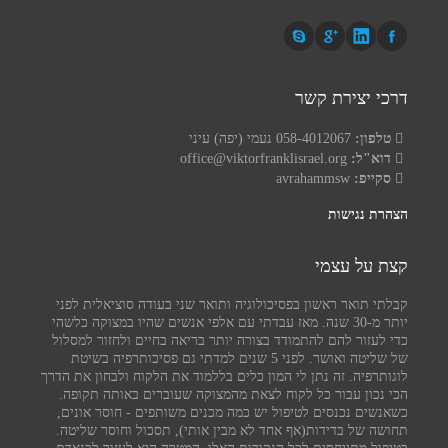
דרכי יצירת קשר
טלפון:
058-4012067 נעמי (יפה) עיני
דוא"ל:
office@viktorfranklisrael.org
סקייפ:
avrahammsw
הצהרת נגישות
קצת על עצמי
קבלתי תואר ראשון בפסיכולוגיה ותואר שני בעודה סוציאלית לפני
יותר מ-30 שנה. מאז עבדתי עם אלפי אנשים שהיו במצוקה כלשהי
כדי לעזור להם להתמודד בצורה יותר בריאה בחיים ולחזור למסלול
של שליטה ואושר. לפני 5 שנים למדתי גם פסיכותרפיה בשיטת
לוגותרפיה. זה נתן לי המון כלים בללמוד את הלקוח ולבחון את הדרך
הכי נכון עבור כל לקוח לצאת מהמצוקה שעוברים באותה תקופה.
כשאנשים נכנסים לטיפול יש כמה מכנים משותפים - חוסר אונים,
תחושה של בדידות(אף אחד לא מבין אותי), תסכול וחוסר שליטה.