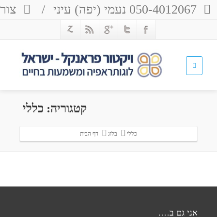
050-4012067 נעמי (יפה) עיני
/
צור 
קטגוריה: כללי
כללי
בלוג
דף הבית
אני גם ב….