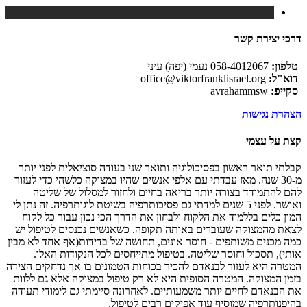
דרכי יצירת קשר
טלפון:
058-4012067 נעמי (יפה) עיני
דוא"ל:
office@viktorfranklisrael.org
סקייפ:
avrahammsw
הצהרת נגישות
קצת על עצמי
קבלתי תואר ראשון בפסיכולוגיה ותואר שני בעודה סוציאלית לפני יותר
מ-30 שנה. מאז עבדתי עם אלפי אנשים שהיו במצוקה כלשהי כדי לעזור
להם להתמודד בצורה יותר בריאה בחיים ולחזור למסלול של שליטה
ואושר. לפני 5 שנים למדתי גם פסיכותרפיה בשיטת לוגותרפיה. זה נתן לי
המון כלים בללמוד את הלקוח ולבחון את הדרך הכי נכון עבור כל לקוח
לצאת מהמצוקה שעוברים באותה תקופה. כשאנשים נכנסים לטיפול יש
כמה מכנים משותפים - חוסר אונים, תחושה של בדידות(אף אחד לא מבין
אותי), תסכול וחוסר שליטה. בטיפול מתייחסים לכל הנקודות האלו.
המטרה היא לעזור לבנאדם להכיר בכוחות הטמונים בו אך נדחקים הצידה
בזמן המצוקה. המטרה הסופית היא לא רק טיפול במצוקה אלא גם ללוות
את הבנאדם לחיים יותר משמעותיים. לאחרונה סיימתי גם לימודי תעודה
בהיפנותרפיה שמוסיף עוד אפיקים רבים לטיפול.