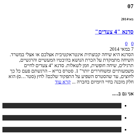
07
מאי
2014
סדנא "4 צעדים"
0
0
7 במאי 2014
הסדנא היא שיחה קבוצתית אינטראקטיבית אצלכם או אצלי במשרד.
השיחה מתמקדת על הכרת הנושא בהיבטיו המעשיים והרגשיים,
תרגילים, שיחה חופשית, וזמן לשאלות. סדנא "4 צעדים לחיים
משמעותיים ומשוחררים יותר" 1. סטרס בריא – הרגשתם פעם כל כך
לחוצים, עד שהסטרס השפיע על התפקוד שלכם? לחץ (סטר…ס) הוא
חלק מובנה בחיי היומיום בחברה ...
קרא עוד
אני גם ב….