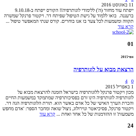
11 באוגוסט 2016
ייפתח עוד מחזור (ה') ללימודי לוגותרפיה!! הקורס ייפתח ב-9.10.18
ברעננה. בואו ללמוד על גישת הטיפול שפיתח דר. ויקטור פרנקל שמשרה
תקווה ומשמעות לכל צעד בו אנו בוחרים. קורס שנתי המאפשר טיפול ...
קרא עוד
01
אפר
2015
הרצאת מבוא על לוגותרפיה
4
0
1 באפריל 2015
מכון ויקטור פרנקל ללוגותרפיה בישראל הזמנה להרצאת מבוא על
לוגותרפיה לוגותרפיה הינו זרם בפסיכותרפיה שמתמקד במשמעות החיים
והכרת הערך האישי של כל אדם באשר הוא. תורת הלוגותרפיה הגה דר.
ויקטור פרנקל, פסיכיאטר ונוירולוג, ניצול שואה ומחבר הספר: 'אדם מחפש
משמעות' זו ההזדמנות של כל אחד ואחת ...
קרא עוד
24