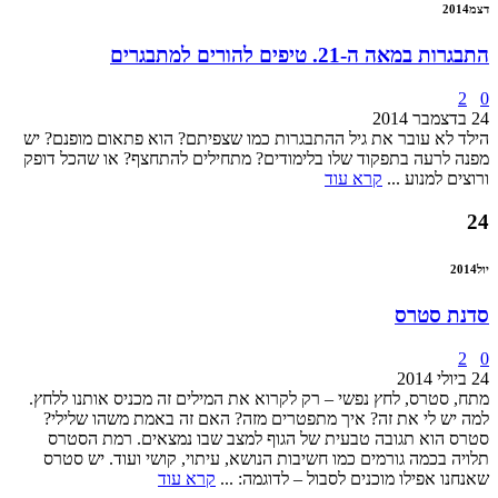
דצמ
2014
התבגרות במאה ה-21. טיפים להורים למתבגרים
2
0
24 בדצמבר 2014
הילד לא עובר את גיל ההתבגרות כמו שצפיתם? הוא פתאום מופנם? יש
מפנה לרעה בתפקוד שלו בלימודים? מתחילים להתחצף? או שהכל דופק
ורוצים למנוע ...
קרא עוד
24
יול
2014
סדנת סטרס
2
0
24 ביולי 2014
מתח, סטרס, לחץ נפשי – רק לקרוא את המילים זה מכניס אותנו ללחץ.
למה יש לי את זה? איך מתפטרים מזה? האם זה באמת משהו שלילי?
סטרס הוא תגובה טבעית של הגוף למצב שבו נמצאים. רמת הסטרס
תלויה בכמה גורמים כמו חשיבות הנושא, עיתוי, קושי ועוד. יש סטרס
שאנחנו אפילו מוכנים לסבול – לדוגמה: ...
קרא עוד