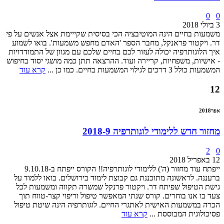
0
0
3 ביולי 2018
משמעות בחיים הינה המוטיבציה הכי בסיסית שקייימת אצל אנשים על פי
דר. ויקטור פראנקל, מחבר הספר 'האדם מחפש משמעות'. בואו לשמוע
איך הלוגותרפיה יכולה לעזור לכם בחיים שלכם עם מגוון של התמודדויות
- אישיות, משפחיות, קריירה ועוד. ההרצאה תתן כמה מושגי יסוד בחיפוש
המשמעות כולל 3 דרכים לגילוי המשמעות בחיים. כמו כן ...
קרא עוד
12
אפר
2018
מחזור חדש ללימודי לוגותרפיה 2018-9
2
0
12 באפריל 2018
ייפתח עוד מחזור (ה') ללימודי לוגותרפיה!! הקורס ייפתח ב-9.10.18
ברעננה. לראשונה מתוכננת גם קבוצת לימוד בירושלים. בואו ללמוד על
גישת הטיפול שפיתח דר. ויקטור פרנקל שמשרה תקווה ומשמעות לכל
צעד בו אנו בוחרים. קורס שנתי המאפשר טיפול וריפוי קצר-טווח תוך
הכרה במשמעות האישית לאתגרי החיים. לוגותרפיה הינה שיטת טיפול
פסיכולוגית המבוססת ...
קרא עוד