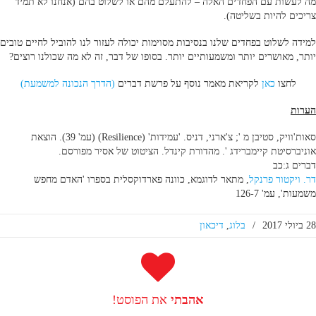
מה לעשות עם הפחדים האלה – להתעלם מהם או לשלוט בהם (אנחנו לא תמיד
צריכים להיות בשליטה).
למידה לשלוט בפחדים שלנו בנסיבות מסוימות יכולה לעזור לנו להוביל לחיים טובים
יותר, מאושרים יותר ומשמעותיים יותר. בסופו של דבר, זה לא מה שכולנו רוצים?
לחצו
כאן
לקריאת מאמר נוסף על פרשת דברים
(הדרך הנכונה למשמעת)
הערות
סאות'וויק, סטיבן מ '; צ'ארני, דניס. 'עמידות' (Resilience) (עמ' 39). הוצאת
אוניברסיטת קיימברידג '. מהדורת קינדל. הציטוט של אסיר מפורסם.
דברים ג:כב
דר. ויקטור פרנקל
, מתאר לדוגמא, כוונה פארדוקסלית בספרו 'האדם מחפש
משמעות', עמ' 126-7
28 ביולי 2017
/
בלוג
,
דיכאון
אהבתי
את הפוסט!