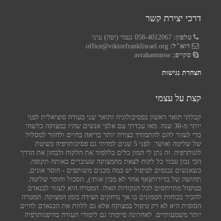
דרכי יצירת קשר
טלפון:
058-4012067 נעמי (יפה) עיני
דוא"ל:
office@viktorfranklisrael.org
סקייפ:
avrahammsw
הצהרת נגישות
קצת על עצמי
קבלתי תואר ראשון בפסיכולוגיה ותואר שני בעודה סוציאלית לפני
יותר מ-30 שנה. מאז עבדתי עם אלפי אנשים שהיו במצוקה כלשהי
כדי לעזור להם להתמודד בצורה יותר בריאה בחיים ולחזור למסלול
של שליטה ואושר. לפני 5 שנים למדתי גם פסיכותרפיה בשיטת
לוגותרפיה. זה נתן לי המון כלים בללמוד את הלקוח ולבחון את הדרך
הכי נכון עבור כל לקוח לצאת מהמצוקה שעוברים באותה תקופה.
כשאנשים נכנסים לטיפול יש כמה מכנים משותפים - חוסר אונים,
תחושה של בדידות(אף אחד לא מבין אותי), תסכול וחוסר שליטה.
בטיפול מתייחסים לכל הנקודות האלו. המטרה היא לעזור לבנאדם
להכיר בכוחות הטמונים בו אך נדחקים הצידה בזמן המצוקה. המטרה
הסופית היא לא רק טיפול במצוקה אלא גם ללוות את הבנאדם לחיים
יותר משמעותיים. לאחרונה סיימתי גם לימודי תעודה בהיפנותרפיה