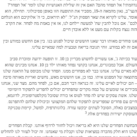
נדהמתי! אל תפחד מהם? האם אין זה שלילת האנושיות שלנו לומר 'אל תפחד'?
הנצי"ב, גאון מהמאה ה-19, מסביר את התופעה הזו באופן פסיכולוגי. תחילה, הוא
אומר, עלינו לקרוא את שאר הפסוק הנ"ל: "לא תיראום, כי ה' אלוקיכם הוא הנלחם
לכם". אם נוכל להבין שה' למעשה יילחם לנו, אז אין באמת מה לפחד. את הקרב
הזה ננצח בקלות עם מעט או ללא אובדן חיים.
אנו פוחדים מאותו דבר שאנו חוששים שיכול לפגוע בנו. בין אם החשש במודע ובין
אם זה לא במודע. זוהי תגובה בריאה וטבעית למה שמאיים עלינו.
עוד בכיתה ג', אנו עשויים לחשוש מבריון בן 10. זו תופעה ידועה ומוכרת סביב
העולם. אבל כמבוגרים, אנחנו בקושי נפחד מאותו ילד בן 10. אנחנו מבינים שהוא
לא מאיים עלינו. אנחנו כבר לא מפחדים ממנו. הפחד שלנו מבוסס על הדאגה שלנו
מתוצאה של המפגש איתו. כמו כן, אנו חוששים מאש, נחשים ואריות מאותה סיבה
– הם יכולים לאיים עלינו. זה כנראה דבר חכם, אם כן, לפחד מהם. מצד שני, אנחנו
מכירים או שומעים על כמה מקרים שהפחדים יכולים להפריע לתפקוד היומיומי
שלנו. אשת עסקים שיש לה פחד לטוס או כורה שסובל מקלסטרופוביה, לדוגמא,
חיים עם פחדים שמפריעים לתפקוד שלהם המקצועי וביכולת שלהם להתפרנס.
במצבים כאלה, הסובל לעתים יבקשו עזרה. בלוגותרפיה, למשל, קיימת טכניקה
3
העוסקת ישירות בפחדים אלה.
הכחשת הפחדים שלנו היא לא בריאה ויכול לחזור לרדוף אותנו. קבלת הפחדים
שלנו היא חלק מהכרה במציאות שלנו וקבלת מי שאנחנו. זה יכול לעזור לנו להחליט