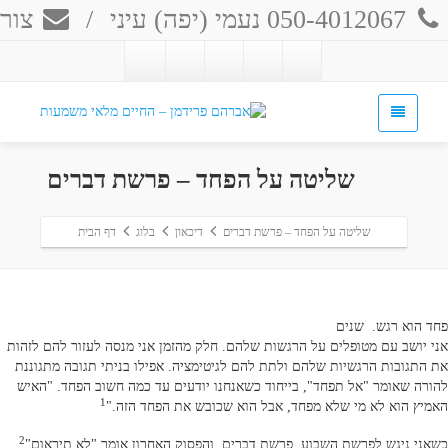
050-4012067 נעמי (יפה) עיני
/
צור 
שליטה על הפחד – פרשת דברים
שליטה על הפחד – פרשת דברים
דיכאון
בלוג
דף הבית
פחד הוא רגש. שנים
אני יושב עם מטופלים על הרגשות שלהם. חלק מהזמן אני מנסה לעזור להם לזהות
את התגובות הרגשיות שלהם ולתת להם לגיטימציה. אפילו בניתי תגובה מתגוננת
להורה שאומר "אל תפחד", בייחוד כשאנחנו יודעים עד כמה חשוב הפחד. "האיש
1
האמיץ הוא לא מי שלא מפחד, אבל הוא שכובש את הפחד הזה."
2
כשאני ניגש לפרשת השבוע, פרשת דברים, והפסוק האחרון אומר "לא תיראום"