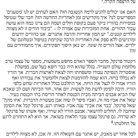
על הרצפה הקרה.
האם אנו יכולים להגיע לרמה הנשגבה הזו? האם לעתים יש לנו 'מטענים'
המפריעים לנו? איך מקדישים זמן לאחריות החדשה הזו? חבר שלי שטיפל
במסירות בהוריו ביקר פעם בקופת חולים ושמה הם ציינו כמה הוא עושה
עבור ההורים. אחת המזכירות שם אמרה לו – "כיבוד הורים זו לא מצווה
לילדים קטנים." יש המון אחריות והרבה אתגרים. אנו כהורים יודעים
ומרגישים ללא ספק את האחריות הרבה שקיימת בטיפול ובטחונם של
ילדים. אצל הורים זה שונה. יש כאן היפוך תפקידים. איך מתמודדים עם
זה?
ויקטור פרנקל, מחבר הספר האדם מחפש משמעות, מספר על עצמו ערב
מלחמת עולם השנייה. בגלל שהוא היה כבר רופא בעל שם, ממשלת
אוסטריה הנפיקה עבורו ומשפחתו ויזה לצאת לארצות הברית. אך הוריו
לא נכללו בויזה. הוא שמח להזדמנות לצאת ולהמשיך את עבודתו ואף
הוריו אמרו לו לנצל את הויזה. אך התלבט בגלל האחריות שחש כלפי
הוריו. חיכה לסימן לדעת מה לעשות. יום אחד, חזר הביתה ושם לב שאבא
שלו הביא אבנים הביתה מבית הכנסת לאחר הריסת בתי הכנסת בעיר.
שאל את אביו מה זה, ואביו סיפר לו שזה אבן מעשרת הדברות. 'איזו מהן?'
שאל פרנקל. 'כבד את אביך' ענה אביו. באותו רגע, פרנקל קבל את הסימן
שיחכה לו. החליט להישאר. אמנם הוריו לא שרדו, ואף אשתו של פרנקל
לא שרדה. גם פרנקל עצמו עבר תלאות בשואה. אך הוא לא התחרט לרגע
4
על החלטתו.
לכל אחד יש מאבק, יש אתגר עם השאלה הזו. זה אכן, לא מצווה לילדים