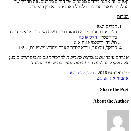
קטנים. זה אתגר לילדים מבוגרים של הורים מדקנים. וזה תהליך של
החלטות שאנו מאותגרים לקבל באחריות, באומץ ובאהבה.
הערות
דברים ה:טז
חלק מהרעיונות מובאים ומוסברים בשיח מאוד נחמד אצל ג'רלד
בלידשטיין.
הקליקו פה
תלמוד ירושלמי פאה א:א
פרנקל, ויקטור, מבוא לספר האדם מחפש משמעות, 1992
אברהם עובד עם משפחות שצריכות להתמודד עם מצבים חדשים כגון
אלה ולקבל החלטות המתאימות למצב המשפחתי המיוחד.
19 באוגוסט 2016
/
בלוג
,
לוגופרשה
אהבתי
את הפוסט!
Share
the Post
About
the Author