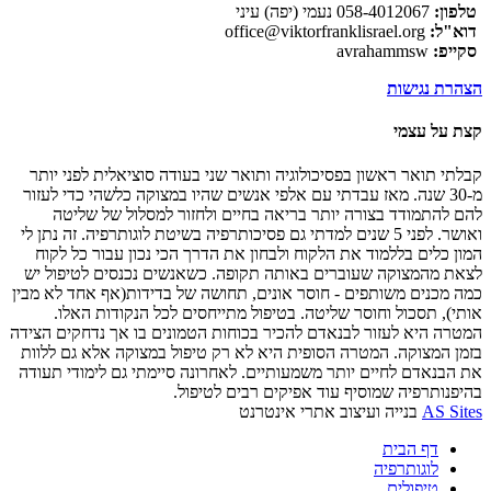
טלפון:
058-4012067 נעמי (יפה) עיני
דוא"ל:
office@viktorfranklisrael.org
סקייפ:
avrahammsw
הצהרת נגישות
קצת על עצמי
קבלתי תואר ראשון בפסיכולוגיה ותואר שני בעודה סוציאלית לפני יותר
מ-30 שנה. מאז עבדתי עם אלפי אנשים שהיו במצוקה כלשהי כדי לעזור
להם להתמודד בצורה יותר בריאה בחיים ולחזור למסלול של שליטה
ואושר. לפני 5 שנים למדתי גם פסיכותרפיה בשיטת לוגותרפיה. זה נתן לי
המון כלים בללמוד את הלקוח ולבחון את הדרך הכי נכון עבור כל לקוח
לצאת מהמצוקה שעוברים באותה תקופה. כשאנשים נכנסים לטיפול יש
כמה מכנים משותפים - חוסר אונים, תחושה של בדידות(אף אחד לא מבין
אותי), תסכול וחוסר שליטה. בטיפול מתייחסים לכל הנקודות האלו.
המטרה היא לעזור לבנאדם להכיר בכוחות הטמונים בו אך נדחקים הצידה
בזמן המצוקה. המטרה הסופית היא לא רק טיפול במצוקה אלא גם ללוות
את הבנאדם לחיים יותר משמעותיים. לאחרונה סיימתי גם לימודי תעודה
בהיפנותרפיה שמוסיף עוד אפיקים רבים לטיפול.
AS Sites
בנייה ועיצוב אתרי אינטרנט
דף הבית
לוגותרפיה
טיפולים