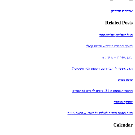
אברהם פרידמן
Related
Posts
הגיל השלישי, שלישי בתור
לך-לך והתקדם פנימה – פרשת לך-לך
מובן מאליו? – פרשת צו
האם אפשר להתמודד עם תקופת הגיל השלישי?
סדנת סטרס
התבגרות במאה ה-21. טיפים להורים למתבגרים
שחיקה בעבודה
האם באמת חייבים לשלוט על כעס? – פרשת מטות
Calendar