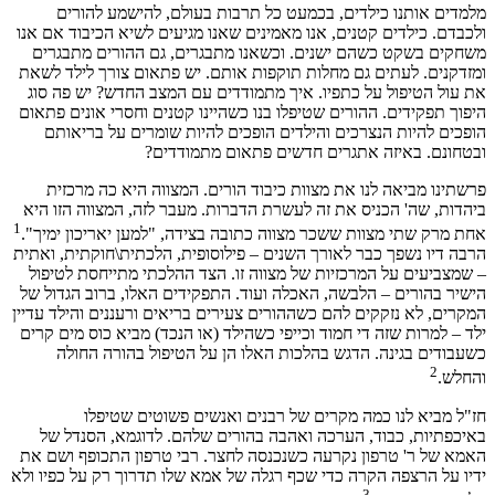
מלמדים אותנו כילדים, בכמעט כל תרבות בעולם, להישמע להורים
ולכבדם. כילדים קטנים, אנו מאמינים שאנו מגיעים לשיא הכיבוד אם אנו
משחקים בשקט כשהם ישנים. וכשאנו מתבגרים, גם ההורים מתבגרים
ומזדקנים. לעתים גם מחלות תוקפות אותם. יש פתאום צורך לילד לשאת
את עול הטיפול על כתפיו. איך מתמודדים עם המצב החדש? יש פה סוג
היפוך תפקידים. ההורים שטיפלו בנו כשהיינו קטנים וחסרי אונים פתאום
הופכים להיות הנצרכים והילדים הופכים להיות שומרים על בריאותם
ובטחונם. באיזה אתגרים חדשים פתאום מתמודדים?
פרשתינו מביאה לנו את מצוות כיבוד הורים. המצווה היא כה מרכזית
ביהדות, שה' הכניס את זה לעשרת הדברות. מעבר לזה, המצווה הזו היא
1
אחת מרק שתי מצוות ששכר מצווה כתובה בצידה, "למען יאריכון ימיך".
הרבה דיו נשפך כבר לאורך השנים – פילוסופית, הלכתית\חוקתית, ואתית
– שמצביעים על המרכזיות של מצווה זו. הצד ההלכתי מתייחסת לטיפול
הישיר בהורים – הלבשה, האכלה ועוד. התפקידים האלו, ברוב הגדול של
המקרים, לא נזקקים להם כשההורים צעירים בריאים ורעננים והילד עדיין
ילד – למרות שזה די חמוד וכייפי כשהילד (או הנכד) מביא כוס מים קרים
כשעבודים בגינה. הדגש בהלכות האלו הן על הטיפול בהורה החולה
2
והחלש.
חז"ל מביא לנו כמה מקרים של רבנים ואנשים פשוטים שטיפלו
באיכפתיות, כבוד, הערכה ואהבה בהורים שלהם. לדוגמא, הסנדל של
האמא של ר' טרפון נקרעה כשנכנסה לחצר. רבי טרפון התכופף ושם את
ידיו על הרצפה הקרה כדי שכף רגלה של אמא שלו תדרוך רק על כפיו ולא
3