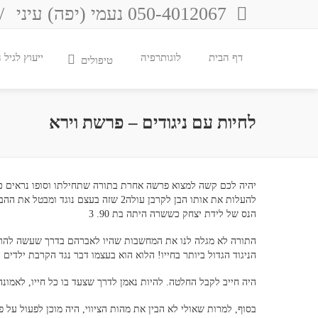
050-4012067 נעמי (יפה) עיני
/
דף הבית
לוגותרפיה
ייעוץ לגיל
טיפולים
לחיות עם ניגודים – פרשת וירא
להעלות את אותו הבן לקרבן עולה2 שזה ב
הנס של לידת יצחק כששרה היתה בת 90. 3
הניגוד הגדול ביותר בחייו! הלוא הוא בעצמו דבר נגד הקרבת ילדים
היה חייב לקבל החלטה. להיות נאמן לדרך שצעד בו כל חייו, לאמונה 
בסוף, למרות שאולי לא הבין את מהות הציווי, היה מוכן לפעול על פ