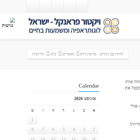
לחיות עם ניגודים – פרשת וירא
מאמרים
בלוג
דף הבית
תוליד בן1 ומסתיימת בזה שה' מצווה אותו
Calendar
גם מבטל את
אוגוסט 2026
התורה לא מגלה לנו את המחשבות שהיו לאברהם בדרך שעשה להר המוריה משך 3 ימים. אך המדרש מספר שזלגו עיניו דמעות כשלקח את הסכין ביד.4 אולי
א
ב
ג
ד
ה
ו
ש
1
דיות!
8
7
6
5
4
3
2
15
14
13
12
11
10
9