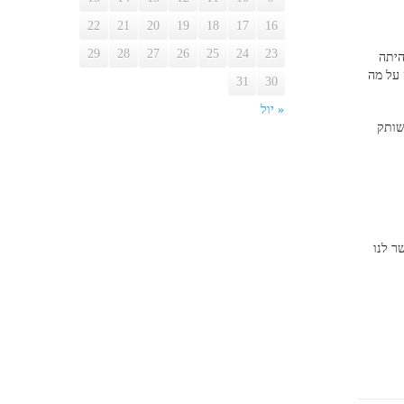
22
21
20
19
18
17
16
29
28
27
26
25
24
23
ן היתה
 לנו שליטה על מה
31
30
« יול
שותק
ר לנו