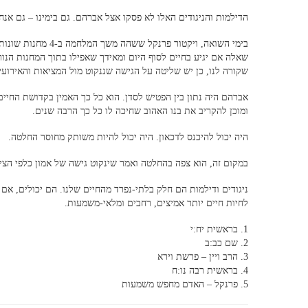
הדילמות והניגודים האלו לא פסקו אצל אברהם. גם בימינו – גם אנח
בימי השואה, ויקטור
שקורה לנו, כן יש שליטה על הגישה שננקוט מול המציאות והאירועי
אברהם היה נתון בין הפטיש לסדן. הוא כל כך האמין בקדושת החי
ומוכן להקריב את בנו האהוב שחיכה לו כל כך הרבה שנים.
היה יכול להיכנס לדכאון. היה יכול להיות משותק מחוסר החלטה.
במקום זה, הוא צפה בהחלטה ואמר שינקוט גישה של אמון כלפי הצי
ניגודים ודילמות הם חלק בלתי-נפרד מהחיים שלנו. הם יכולים, אם
לחיות חיים יותר אמיצים, רחבים ומלאי-משמעות.
1. בראשית יח:י
2. שם כב:ב
3. הרב ויין – פרשת וירא
4. בראשית רבה נו:ח
5. פרנקל – האדם מחפש משמעות