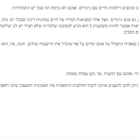
נו פוגשים דילמות וחיים עם ניגודים. אמנם לא ברמה הזו אבל יש התמודדות.
 פרנקל ששהה משך המלחמה ב-4 מחנות שונות, גם פגש ניגודים. מצד אחד המציאות המרה של חיים במחנות ריכוז שבכל יום נתו
שאלה אם יגיע בחיים לסוף היום ומאידך שאפילו בתוך המחנות הנוראות אפשר לחוות משמעות.5 הוא מגיע למסקנה שלמרות שלא תמיד יש
ם מסביב.
ים שאפילו התפלל על אנשי סדום על אף שהכיר את הרשעות שלהם. והנה, פה, הוא 
ווי- אמנם עם דמעות. אך נקט עמדה באומץ.
 ניתן להם להעצים אותנו לקבל החלטות התואמות את האמונות והמצפון שלנו ולאפש