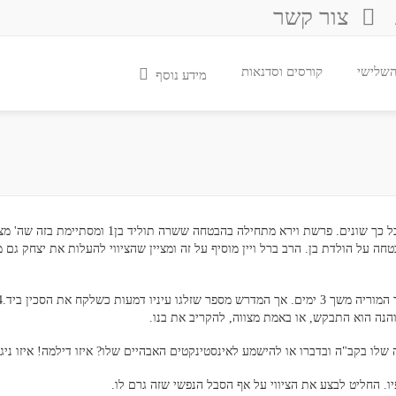
צור קשר
 השלישי
קורסים וסדנאות
מידע נוסף
יהיה לכם קשה למצוא פרשה אחרת בתורה שתחילתו וסופו נראים כל כך שונים. פרשת וירא מתחילה בהבטחה ששרה 
עצם נוגד ומבטל את ההבטחה על הולדת בן. הרב ברל ויין מוסיף על זה ומציין שהציווי להעלות את יצחק 
 והנה הוא התבקש, או באמת מצווה, להקריב את בנו.
שלו בקב"ה ובדברו או להישמע לאינסטינקטים האבהיים שלו? איזו דילמה! איזו ניגו
יו. החליט לבצע את הציווי על אף הסבל הנפשי שזה גרם לו.