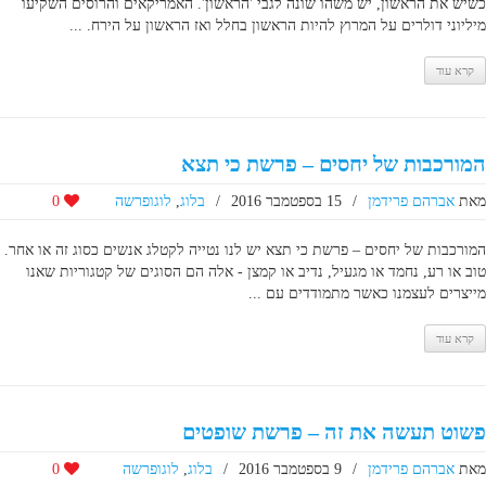
כשיש את הראשון, יש משהו שונה לגבי 'הראשון'. האמריקאים והרוסים השקיעו
מיליוני דולרים על המרוץ להיות הראשון בחלל ואז הראשון על הירח. ...
קרא עוד
המורכבות של יחסים – פרשת כי תצא
מאת
אברהם פרידמן
/
15 בספטמבר 2016
/
בלוג
,
לוגופרשה
0
המורכבות של יחסים – פרשת כי תצא יש לנו נטייה לקטלג אנשים כסוג זה או אחר.
טוב או רע, נחמד או מגעיל, נדיב או קמצן - אלה הם הסוגים של קטגוריות שאנו
מייצרים לעצמנו כאשר מתמודדים עם ...
קרא עוד
פשוט תעשה את זה – פרשת שופטים
מאת
אברהם פרידמן
/
9 בספטמבר 2016
/
בלוג
,
לוגופרשה
0