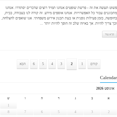
פשוט תעשה את זה - פרשת שופטים אנחנו תמיד רוצים שדברים יסתדרו. אנחנו
מתכוננים עבור כל האפשרויות. אנחנו אוספים מידע. זה קורה לנו בעבודה, בבית,
בחופשה, בזמן פעילות גופנית או בעת תכנון אירוע משפחתי. אנו שואפים להצלחה,
וכך צריך להיות. אך באיזה שלב זה הופך להיות יותר ...
קרא עוד
קודם
1
2
3
4
5
6
הבא
Calendar
אוגוסט 2026
א
ב
ג
ד
ה
ו
ש
1
8
7
6
5
4
3
2