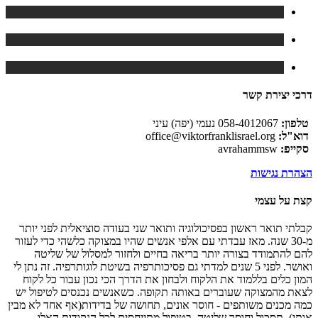
דרכי יצירת קשר
טלפון:
058-4012067 נעמי (יפה) עיני
דוא"ל:
office@viktorfranklisrael.org
סקייפ:
avrahammsw
הצהרת נגישות
קצת על עצמי
קבלתי תואר ראשון בפסיכולוגיה ותואר שני בעודה סוציאלית לפני יותר
מ-30 שנה. מאז עבדתי עם אלפי אנשים שהיו במצוקה כלשהי כדי לעזור
להם להתמודד בצורה יותר בריאה בחיים ולחזור למסלול של שליטה
ואושר. לפני 5 שנים למדתי גם פסיכותרפיה בשיטת לוגותרפיה. זה נתן לי
המון כלים בללמוד את הלקוח ולבחון את הדרך הכי נכון עבור כל לקוח
לצאת מהמצוקה שעוברים באותה תקופה. כשאנשים נכנסים לטיפול יש
כמה מכנים משותפים - חוסר אונים, תחושה של בדידות(אף אחד לא מבין
אותי), תסכול וחוסר שליטה. בטיפול מתייחסים לכל הנקודות האלו.