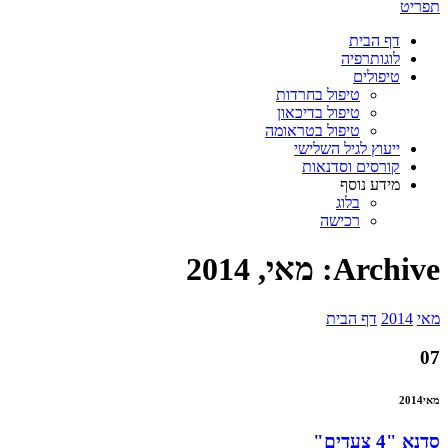
תפריט
דף הבית
לוגותרפיה
טיפולים
טיפול בחרדות
טיפול בדיכאון
טיפול בטראומה
ייעוץ לגיל השלישי
קורסים וסדנאות
מידע נוסף
בלוג
רכישה
Archive: מאי, 2014
מאי
2014
דף הבית
07
מאי
2014
סדנא "4 צעדים"