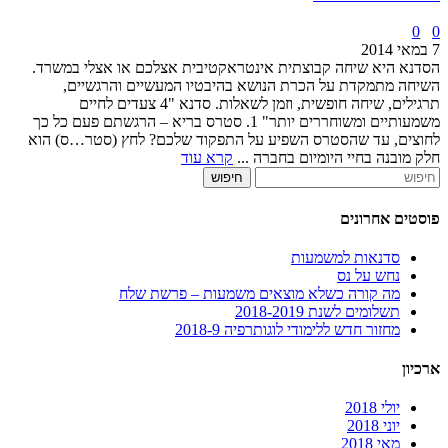
0
0
7 במאי 2014
הסדנא היא שיחה קבוצתית אינטראקטיבית אצלכם או אצלי במשרד.
השיחה מתמקדת על הכרת הנושא בהיבטיו המעשיים והרגשיים,
תרגילים, שיחה חופשית, וזמן לשאלות. סדנא "4 צעדים לחיים
משמעותיים ומשוחררים יותר" 1. סטרס בריא – הרגשתם פעם כל כך
לחוצים, עד שהסטרס השפיע על התפקוד שלכם? לחץ (סטר…ס) הוא
חלק מובנה בחיי היומיום בחברה ...
קרא עוד
חיפוש
פוסטים אחרונים
סדנאות למשמעות
נחש על נס
מה קורה כשלא מוצאים משמעות – פרשת שלח
תשלומים לשנת 2018-2019
מחזור חדש ללימודי לוגותרפיה 2018-9
ארכיון
יולי 2018
יוני 2018
מאי 2018