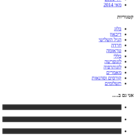
מאי 2014
קטגוריות
בלוג
דיכאון
הגיל השלישי
חרדה
טראומה
כללי
לוגופרשה
לוגותרפיה
מאמרים
קורסים וסדנאות
תשלומים
אני גם ב….