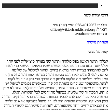
דרכי יצירת קשר
טלפון:
058-4012067 נעמי (יפה) עיני
דוא"ל:
office@viktorfranklisrael.org
סקייפ:
avrahammsw
הצהרת נגישות
קצת על עצמי
קבלתי תואר ראשון בפסיכולוגיה ותואר שני בעודה סוציאלית לפני יותר
מ-30 שנה. מאז עבדתי עם אלפי אנשים שהיו במצוקה כלשהי כדי לעזור
להם להתמודד בצורה יותר בריאה בחיים ולחזור למסלול של שליטה
ואושר. לפני 5 שנים למדתי גם פסיכותרפיה בשיטת לוגותרפיה. זה נתן לי
המון כלים בללמוד את הלקוח ולבחון את הדרך הכי נכון עבור כל לקוח
לצאת מהמצוקה שעוברים באותה תקופה. כשאנשים נכנסים לטיפול יש
כמה מכנים משותפים - חוסר אונים, תחושה של בדידות(אף אחד לא מבין
אותי), תסכול וחוסר שליטה. בטיפול מתייחסים לכל הנקודות האלו.
המטרה היא לעזור לבנאדם להכיר בכוחות הטמונים בו אך נדחקים הצידה
בזמן המצוקה. המטרה הסופית היא לא רק טיפול במצוקה אלא גם ללוות
את הבנאדם לחיים יותר משמעותיים. לאחרונה סיימתי גם לימודי תעודה
בהיפנותרפיה שמוסיף עוד אפיקים רבים לטיפול.