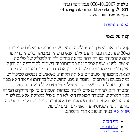
טלפון:
058-4012067 נעמי (יפה) עיני
דוא"ל:
office@viktorfranklisrael.org
סקייפ:
avrahammsw
הצהרת נגישות
קצת על עצמי
קבלתי תואר ראשון בפסיכולוגיה ותואר שני בעודה סוציאלית לפני יותר
מ-30 שנה. מאז עבדתי עם אלפי אנשים שהיו במצוקה כלשהי כדי לעזור
להם להתמודד בצורה יותר בריאה בחיים ולחזור למסלול של שליטה
ואושר. לפני 5 שנים למדתי גם פסיכותרפיה בשיטת לוגותרפיה. זה נתן לי
המון כלים בללמוד את הלקוח ולבחון את הדרך הכי נכון עבור כל לקוח
לצאת מהמצוקה שעוברים באותה תקופה. כשאנשים נכנסים לטיפול יש
כמה מכנים משותפים - חוסר אונים, תחושה של בדידות(אף אחד לא מבין
אותי), תסכול וחוסר שליטה. בטיפול מתייחסים לכל הנקודות האלו.
המטרה היא לעזור לבנאדם להכיר בכוחות הטמונים בו אך נדחקים הצידה
בזמן המצוקה. המטרה הסופית היא לא רק טיפול במצוקה אלא גם ללוות
את הבנאדם לחיים יותר משמעותיים. לאחרונה סיימתי גם לימודי תעודה
בהיפנותרפיה שמוסיף עוד אפיקים רבים לטיפול.
AS Sites
בנייה ועיצוב אתרי אינטרנט
דף הבית
לוגותרפיה
טיפולים